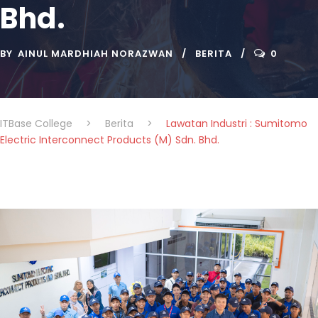
Bhd.
BY
AINUL MARDHIAH NORAZWAN
BERITA
0
ITBase College
>
Berita
>
Lawatan Industri : Sumitomo
Electric Interconnect Products (M) Sdn. Bhd.