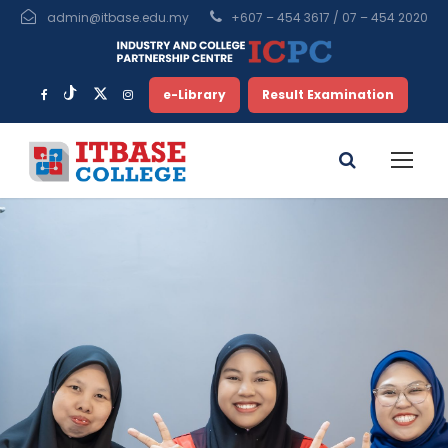
admin@itbase.edu.my
+607 – 454 3617 / 07 – 454 2020
e-Library
Result Examination